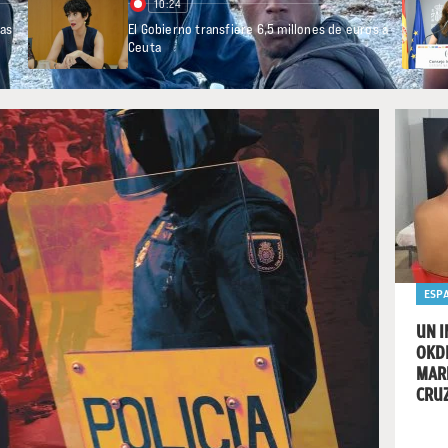
ESP
UN I
OKDI
MAR
CRUZ