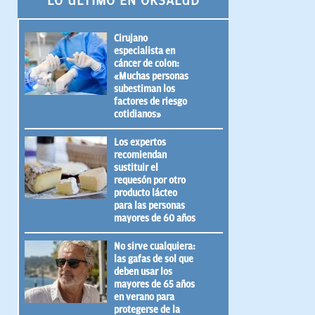
LO ÚLTIMO EN OKSALUD
Cirujano
especialista en
cáncer de colon:
«Muchas personas
subestiman los
factores de riesgo
cotidianos»
Los expertos
recomiendan
sustituir el
requesón por otro
producto lácteo
para las personas
mayores de 60 años
No sirve cualquiera:
las gafas de sol que
deben usar los
mayores de 65 años
en verano para
protegerse de la