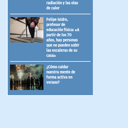
radiación y las olas
de calor
Felipe Isidro,
profesor de
educación física: «A
partir de los 70
años, hay personas
que no pueden subir
las escaleras de su
casa»
¿Cómo cuidar
nuestra mente de
forma activa en
verano?