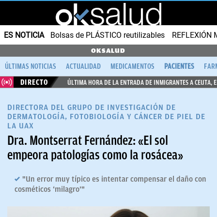
ES NOTICIA
Bolsas de PLÁSTICO reutilizables
REFLEXIÓN 
OKSALUD
ÚLTIMAS NOTICIAS
ACTUALIDAD
MEDICAMENTOS
PACIENTES
FAR
DIRECTO
ÚLTIMA HORA DE LA ENTRADA DE INMIGRANTES A CEUTA, 
DIRECTORA DEL GRUPO DE INVESTIGACIÓN DE
DERMATOLOGÍA, FOTOBIOLOGÍA Y CÁNCER DE PIEL DE
LA UAX
Dra. Montserrat Fernández: «El sol
empeora patologías como la rosácea»
"Un error muy típico es intentar compensar el daño con
cosméticos ‘milagro’"