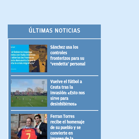
ÚLTIMAS NOTICIAS
Sánchez usa los
controles
fronterizos para su
‘vendetta’ personal
Vuelve el fútbol a
Ceuta tras la
invasión: «Esto nos
sirve para
desinhibirnos»
Ferran Torres
recibe el homenaje
de su pueblo y se
convierte en
imagen de la