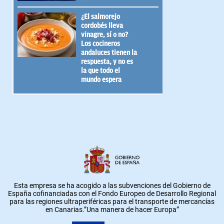
¿El salmorejo
cordobés lleva
vinagre, sí o no?
Los cocineros
andaluces tienen la
respuesta, y no es
la que todo el
mundo espera
Esta empresa se ha acogido a las subvenciones del Gobierno de
España cofinanciadas con el Fondo Europeo de Desarrollo Regional
para las regiones ultraperiféricas para el transporte de mercancías
en Canarias.”Una manera de hacer Europa”