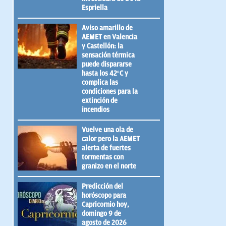
Espriella
Aviso amarillo de
AEMET en Valencia
y Castellón: la
sensación térmica
puede dispararse
hasta los 42ºC y
complica las
condiciones para la
extinción de
incendios
Vuelve una ola de
calor pero la AEMET
alerta de fuertes
tormentas con
granizo en el norte
Predicción del
horóscopo para
Capricornio hoy,
domingo 9 de
agosto de 2026