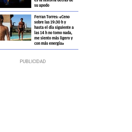
es la historia detrás de
su apodo
Ferran Torres: «Ceno
sobre las 19:30 h y
hasta el día siguiente a
las 14 h no tomo nada,
me siento más ligero y
con más energía»