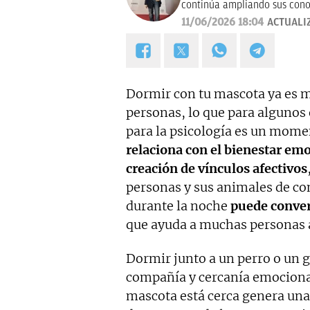
continúa ampliando sus cono
referencia como La Razón, a
11/06/2026 18:04
ACTUALI
sociales.
Dormir con tu mascota ya es 
personas, lo que para algunos
para la psicología es un mom
relaciona con el bienestar emo
creación de vínculos afectivos
personas y sus animales de co
durante la noche
puede conver
que ayuda a muchas personas a 
Dormir junto a un perro o un 
compañía y cercanía emociona
mascota está cerca genera una 