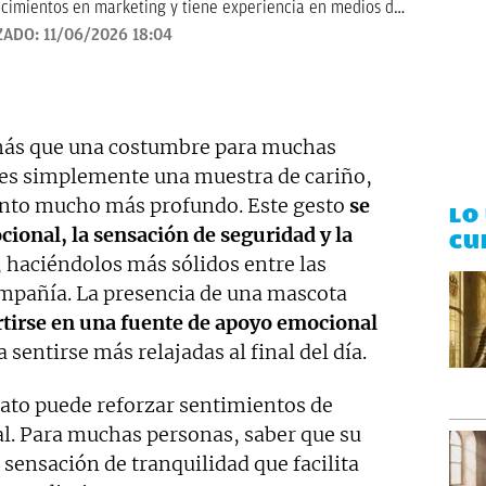
cimientos en marketing y tiene experiencia en medios de
demás de participar en diversos proyectos en redes
ZADO:
11/06/2026 18:04
más que una costumbre para muchas
 es simplemente una muestra de cariño,
ento mucho más profundo. Este gesto
se
LO
cional, la sensación de seguridad y la
CU
, haciéndolos más sólidos entre las
mpañía. La presencia de una mascota
tirse en una fuente de apoyo emocional
sentirse más relajadas al final del día.
gato puede reforzar sentimientos de
l. Para muchas personas, saber que su
sensación de tranquilidad que facilita