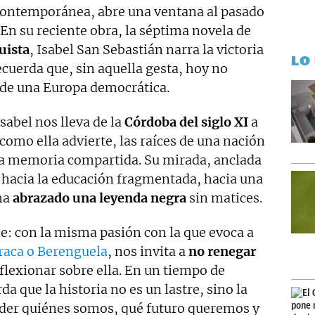
a contemporánea, abre una ventana al pasado
En su reciente obra, la séptima novela de
uista
, Isabel San Sebastián narra la victoria
LO
ecuerda que, sin aquella gesta, hoy no
 de una Europa democrática.
sabel nos lleva de la
Córdoba del siglo XI
a
como ella advierte, las raíces de una nación
la memoria compartida. Su mirada, anclada
ca hacia la educación fragmentada, hacia una
ha
abrazado una leyenda negra
sin matices.
e: con la misma pasión con la que evoca a
raca o Berenguela
, nos invita a
no renegar
eflexionar sobre ella. En un tiempo de
da que la historia no es un lastre, sino la
nder quiénes somos, qué futuro queremos y