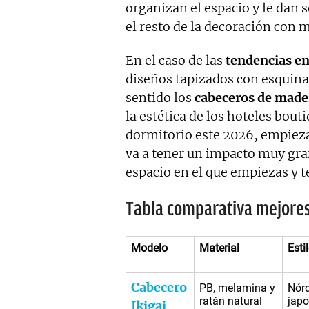
organizan el espacio y le dan se
el resto de la decoración con m
En el caso de las
tendencias e
diseños tapizados con esquin
sentido los
cabeceros de made
la estética de los hoteles bout
dormitorio este 2026, empieza
va a tener un impacto muy gran
espacio en el que empiezas y t
Tabla comparativa mejores
Modelo
Material
Esti
Cabecero
PB, melamina y
Nórd
ratán natural
japo
Ikigai