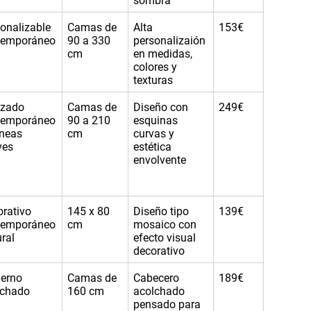
sombra
onalizable
Camas de
Alta
153€
temporáneo
90 a 330
personalizaión
cm
en medidas,
colores y
texturas
izado
Camas de
Diseño con
249€
temporáneo
90 a 210
esquinas
íneas
cm
curvas y
ves
estética
envolvente
rativo
145 x 80
Diseño tipo
139€
temporáneo
cm
mosaico con
ral
efecto visual
decorativo
erno
Camas de
Cabecero
189€
lchado
160 cm
acolchado
pensado para