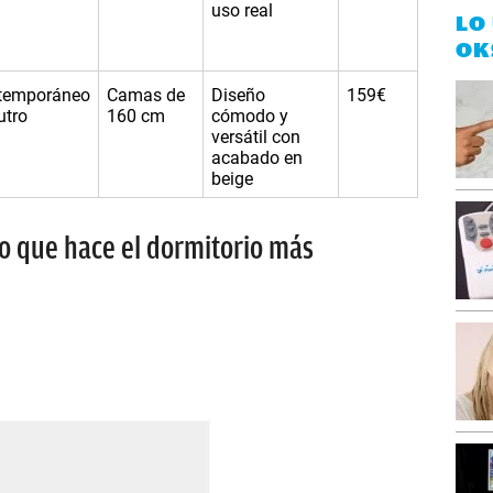
uso real
LO
OK
temporáneo
Camas de
Diseño
159€
utro
160 cm
cómodo y
versátil con
acabado en
beige
ro que hace el dormitorio más