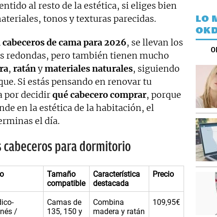
ntido al resto de la estética, si eliges bien
ateriales, tonos y texturas parecidas.
LO 
OKD
n cabeceros de cama para 2026
, se llevan los
O
as redondas, pero también tienen mucho
ra
,
ratán
y
materiales
naturales
, siguiendo
ique. Si estás pensando en renovar tu
 por decidir
qué cabecero comprar
, porque
de en la estética de la habitación, el
erminas el día.
 cabeceros para dormitorio
lo
Tamaño
Característica
Precio
compatible
destacada
ico-
Camas de
Combina
109,95€
nés /
135, 150 y
madera y ratán