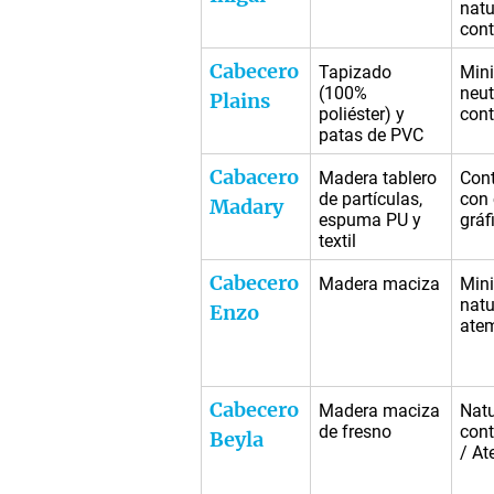
natu
con
Cabecero
Tapizado
Mini
(100%
neut
Plains
poliéster) y
con
patas de PVC
Cabacero
Madera tablero
Con
de partículas,
con 
Madary
espuma PU y
gráf
textil
Cabecero
Madera maciza
Mini
natu
Enzo
ate
Cabecero
Madera maciza
Natu
de fresno
con
Beyla
/ At