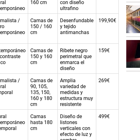
ral
160 cm
con diseño
temporáneo
ultrafino
malista /
Camas de
Desenfundable
199,90€
ro
150 / 160
y tejido
temporáneo
cm
antimanchas
temporáneo
Camas de
Ribete negro
159€
contraste
150 y 160
perimetral que
ico
cm
enmarca el
diseño
malista /
Camas de
Amplia
269€
ral
90, 105,
variedad de
mporal
135, 150,
medidas y
160 y 180
estructura muy
cm
resistente
ral
Camas
Diseño de
499€
temporáneo
hasta 180
listones
emporal
cm
verticales con
efecto de luz y