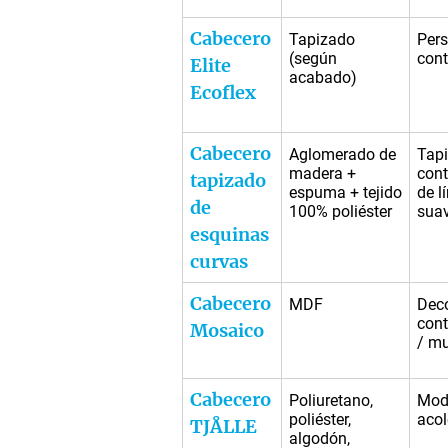
Cabecero
Tapizado
Pers
(según
con
Elite
acabado)
Ecoflex
Cabecero
Aglomerado de
Tap
madera +
con
tapizado
espuma + tejido
de l
de
100% poliéster
sua
esquinas
curvas
Cabecero
MDF
Deco
con
Mosaico
/ mu
Cabecero
Poliuretano,
Mod
poliéster,
aco
TJÅLLE
algodón,