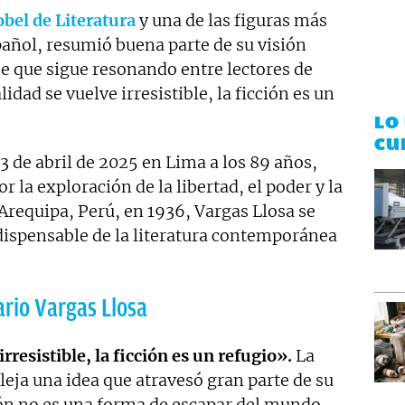
bel de Literatura
y una de las figuras más
spañol, resumió buena parte de su visión
ase que sigue resonando entre lectores de
dad se vuelve irresistible, la ficción es un
LO
CU
 13 de abril de 2025 en Lima a los 89 años,
 la exploración de la libertad, el poder y la
requipa, Perú, en 1936, Vargas Llosa se
ndispensable de la literatura contemporánea
ario Vargas Llosa
rresistible, la ficción es un refugio».
La
leja una idea que atravesó gran parte de su
ión no es una forma de escapar del mundo,