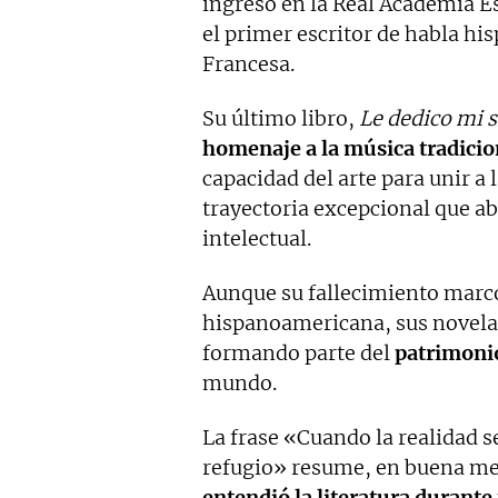
ingresó en la Real Academia Es
el primer escritor de habla hi
Francesa.
Su último libro,
Le dedico mi s
homenaje a la música tradici
capacidad del arte para unir a
trayectoria excepcional que a
intelectual.
Aunque su fallecimiento marcó 
hispanoamericana, sus novelas
formando parte del
patrimonio
mundo.
La frase «Cuando la realidad se 
refugio» resume, en buena me
entendió la literatura durante 