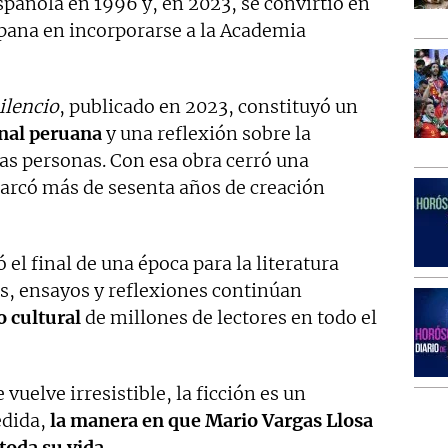
pañola en 1996 y, en 2023, se convirtió en
spana en incorporarse a la Academia
ilencio
, publicado en 2023, constituyó un
onal peruana
y una reflexión sobre la
 las personas. Con esa obra cerró una
barcó más de sesenta años de creación
el final de una época para la literatura
, ensayos y reflexiones continúan
 cultural
de millones de lectores en todo el
vuelve irresistible, la ficción es un
dida,
la manera en que Mario Vargas Llosa
toda su vida.