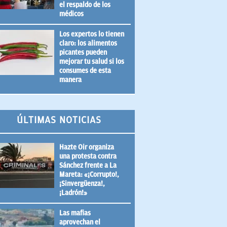
el respaldo de los
médicos
Los expertos lo tienen
claro: los alimentos
picantes pueden
mejorar tu salud si los
consumes de esta
manera
ÚLTIMAS NOTICIAS
Hazte Oir organiza
una protesta contra
Sánchez frente a La
Mareta: «¡Corrupto!,
¡Sinvergüenza!,
¡Ladrón!»
Las mafias
aprovechan el