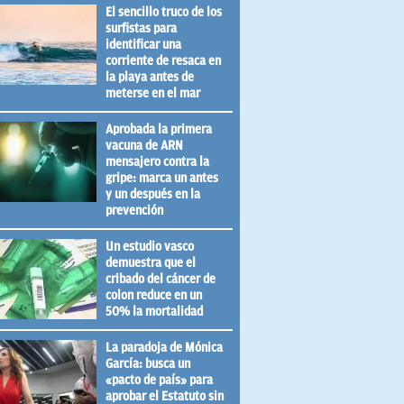
El sencillo truco de los
surfistas para
identificar una
corriente de resaca en
la playa antes de
meterse en el mar
Aprobada la primera
vacuna de ARN
mensajero contra la
gripe: marca un antes
y un después en la
prevención
Un estudio vasco
demuestra que el
cribado del cáncer de
colon reduce en un
50% la mortalidad
La paradoja de Mónica
García: busca un
«pacto de país» para
aprobar el Estatuto sin