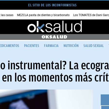
EL SITIO DE LOS INCONFORMISTAS
las casas
MEZCLA pasta de dientes y bicarbonato
Los TOMATES de Dani Garc
OKSALUD
EDICAMENTOS
PACIENTES
FARMACIA
NUTRICIÓN
SALUD SEXUAL
o instrumental? La ecogra
r en los momentos más crít