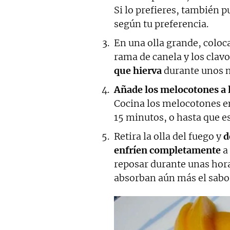
Si lo prefieres, también p
según tu preferencia.
En una olla grande, coloca
rama de canela y los clavo
que hierva
durante unos m
Añade los melocotones a l
Cocina los melocotones e
15 minutos, o hasta que e
Retira la olla del fuego y
d
enfríen completamente
a
reposar durante unas hora
absorban aún más el sabor