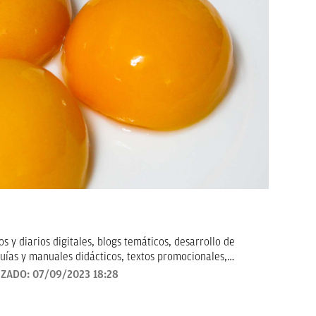
 y diarios digitales, blogs temáticos, desarrollo de
uías y manuales didácticos, textos promocionales,
arketing, artículos de opinión, relatos y guiones, y
IZADO:
07/09/2023 18:28
todo tipo que requieran de textos con un contenido de
revisado, así como a la curación y depuración de textos.
ento personal y profesional, y abierto a nuevas