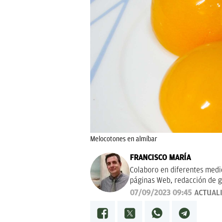
Melocotones en almíbar
FRANCISCO MARÍA
Colaboro en diferentes medios
páginas Web, redacción de g
campañas publicitarias y de m
07/09/2023 09:45
ACTUAL
proyectos empresariales de 
calidad, bien documentado y 
Estoy en permanente crecimi