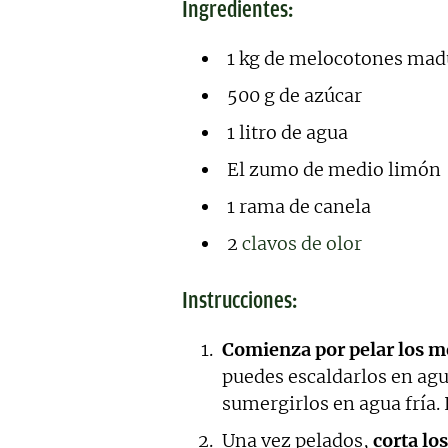
Ingredientes:
1 kg de melocotones mad
500 g de azúcar
1 litro de agua
El zumo de medio limón
1 rama de canela
2
clavos de olor
Instrucciones:
Comienza por pelar los m
puedes escaldarlos en ag
sumergirlos en agua fría. 
Una vez pelados,
corta lo