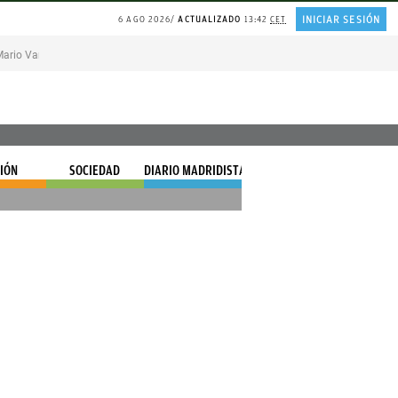
INICIAR SESIÓN
6 AGO 2026
ACTUALIZADO
13:42
CET
ario Vargas Llosa
MELÓN en agricultura madrileña
REFLEXIÓN Juan Ramón 
IÓN
SOCIEDAD
DIARIO MADRIDISTA