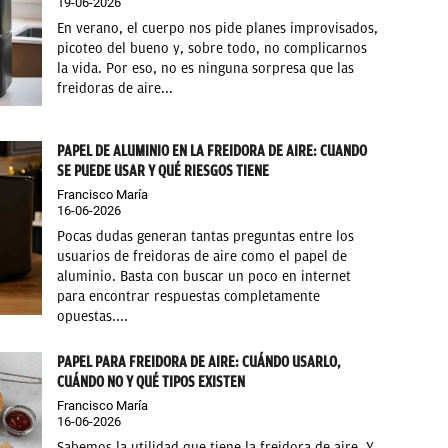
19-06-2026
En verano, el cuerpo nos pide planes improvisados,
picoteo del bueno y, sobre todo, no complicarnos
la vida. Por eso, no es ninguna sorpresa que las
freidoras de aire...
PAPEL DE ALUMINIO EN LA FREIDORA DE AIRE: CUANDO
SE PUEDE USAR Y QUÉ RIESGOS TIENE
Francisco María
16-06-2026
Pocas dudas generan tantas preguntas entre los
usuarios de freidoras de aire como el papel de
aluminio. Basta con buscar un poco en internet
para encontrar respuestas completamente
opuestas....
PAPEL PARA FREIDORA DE AIRE: CUÁNDO USARLO,
CUÁNDO NO Y QUÉ TIPOS EXISTEN
Francisco María
16-06-2026
Sabemos la utilidad que tiene la freidora de aire. Y