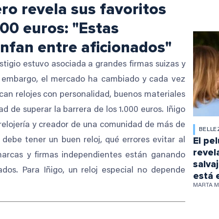
ro revela sus favoritos
00 euros: "Estas
nfan entre aficionados"
estigio estuvo asociada a grandes firmas suizas y
in embargo, el mercado ha cambiado y cada vez
can relojes con personalidad, buenos materiales
ad de superar la barrera de los 1.000 euros. Iñigo
n relojería y creador de una comunidad de más de
BELLE
El pel
 debe tener un buen reloj, qué errores evitar al
revel
marcas y firmas independientes están ganando
salva
ados. Para Iñigo, un reloj especial no depende
está 
MARTA 