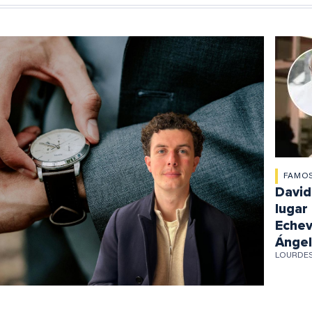
FAMO
David
lugar 
Echev
Ángel
LOURDE