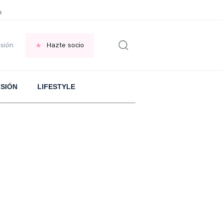
en las VENTANAS
REFLEXIÓN Octavio Paz
REFLEXIÓN Antonio Escohotado
esión
Hazte socio
ISIÓN
LIFESTYLE