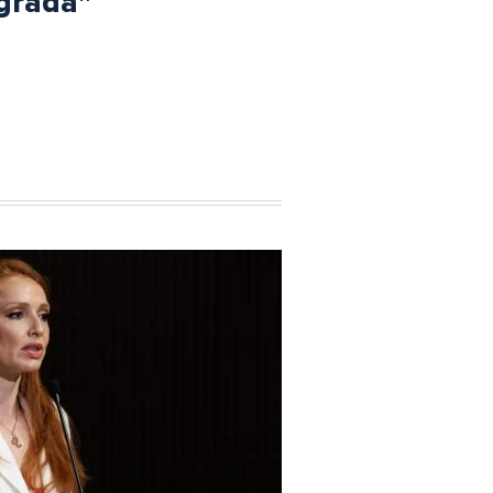
grada"