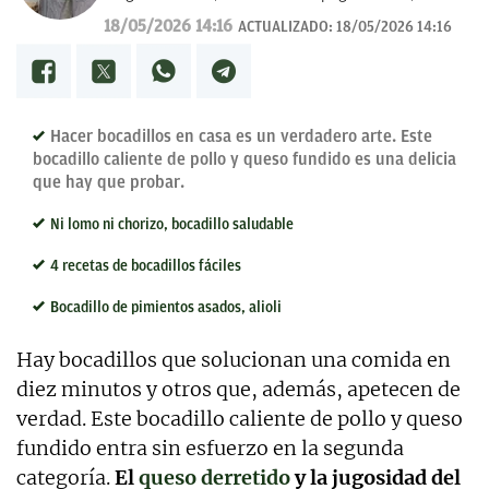
redacción de guías y manuales didácticos, textos
18/05/2026 14:16
ACTUALIZADO:
18/05/2026 14:16
promocionales, campañas publicitarias y de
marketing, artículos de opinión, relatos y guiones,
y proyectos empresariales de todo tipo que
requieran de textos con un contenido de calidad,
bien documentado y revisado, así como a la
Hacer bocadillos en casa es un verdadero arte. Este
curación y depuración de textos. Estoy en
bocadillo caliente de pollo y queso fundido es una delicia
permanente crecimiento personal y profesional, y
que hay que probar.
abierto a nuevas colaboraciones.
Ni lomo ni chorizo, bocadillo saludable
4 recetas de bocadillos fáciles
Bocadillo de pimientos asados, alioli
Hay bocadillos que solucionan una comida en
diez minutos y otros que, además, apetecen de
verdad. Este bocadillo caliente de pollo y queso
fundido entra sin esfuerzo en la segunda
categoría.
El
queso derretido
y la jugosidad del