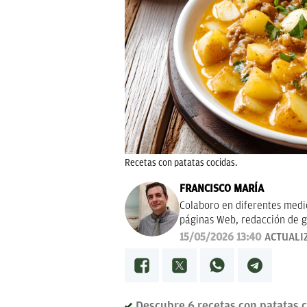
Recetas con patatas cocidas.
FRANCISCO MARÍA
Colaboro en diferentes medios
páginas Web, redacción de g
campañas publicitarias y de m
15/05/2026 13:40
ACTUALI
proyectos empresariales de 
calidad, bien documentado y 
Estoy en permanente crecimi
colaboraciones.
Descubre 6 recetas con patatas co