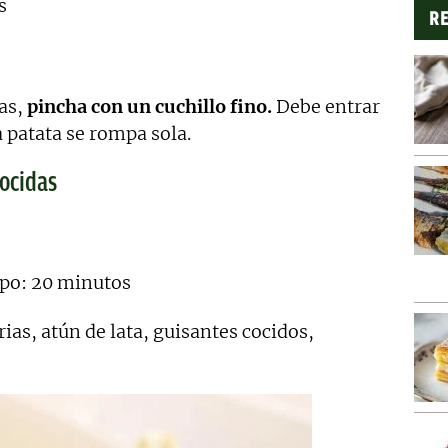
s
RE
tas,
pincha con un cuchillo fino.
Debe entrar
a patata se rompa sola.
cocidas
mpo: 20 minutos
ias, atún de lata, guisantes cocidos,