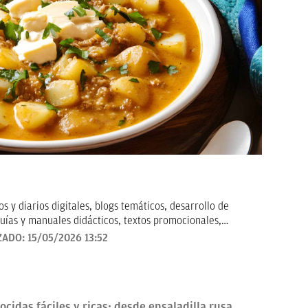
 y diarios digitales, blogs temáticos, desarrollo de
uías y manuales didácticos, textos promocionales,
arketing, artículos de opinión, relatos y guiones, y
ZADO:
15/05/2026 13:52
todo tipo que requieran de textos con un contenido de
revisado, así como a la curación y depuración de textos.
ento personal y profesional, y abierto a nuevas
cidas fáciles y ricas: desde ensaladilla rusa