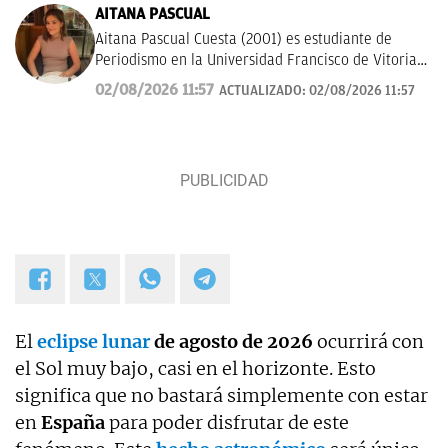
AITANA PASCUAL
Aitana Pascual Cuesta (2001) es estudiante de
Periodismo en la Universidad Francisco de Vitoria
de Madrid desde el 2023. Escogió esta profesión
02/08/2026 11:57
ACTUALIZADO:
02/08/2026 11:57
por su gran vocación con la comunicación y la
escritura. Hoy en día, tiene mucho interés por la
historia, deportes y actualidad. Su principal
objetivo es seguir formándose y aprender a contar
los sucesos de forma clara y rigurosa.
El
eclipse lunar
de agosto de 2026
ocurrirá con
el Sol muy bajo, casi en el horizonte. Esto
significa que no bastará simplemente con estar
en
España
para poder disfrutar de este