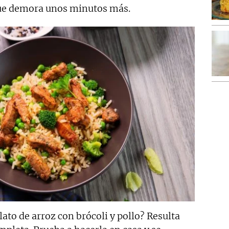
que demora unos minutos más.
lato de arroz con brócoli y pollo? Resulta