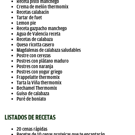
Receta pisto manchego
Crema de melón thermomix
Recetas calabacín
Tartar de fuet
Lemon pie
Receta gazpacho manchego
Agua de Valencia receta
Recetas de calabaza
Queso ricotta casero
Magdalenas de calabaza saludables
Postre con cerezas
Postres con plátano maduro
Postres con naranja
Postres con yogur griego
Frappelatte thermomix
Tarta la Viña thermomix
Bechamel Thermomix
Guiso de calabaza
Puré de boniato
LISTADOS DE RECETAS
20 cenas rápidas
Recetas de 10 cenas proteicas que te encantarán