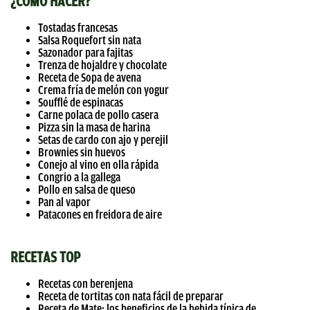
¿CÓMO HACER?
Tostadas francesas
Salsa Roquefort sin nata
Sazonador para fajitas
Trenza de hojaldre y chocolate
Receta de Sopa de avena
Crema fría de melón con yogur
Soufflé de espinacas
Carne polaca de pollo casera
Pizza sin la masa de harina
Setas de cardo con ajo y perejil
Brownies sin huevos
Conejo al vino en olla rápida
Congrio a la gallega
Pollo en salsa de queso
Pan al vapor
Patacones en freidora de aire
RECETAS TOP
Recetas con berenjena
Receta de tortitas con nata fácil de preparar
Receta de Mate: los beneficios de la bebida típica de