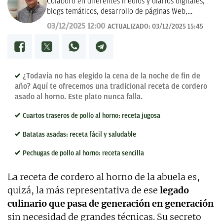
Colaboro en diferentes medios y diarios digitales,
blogs temáticos, desarrollo de páginas Web,
redacción de guías y manuales didácticos, textos
03/12/2025 12:00
ACTUALIZADO:
03/12/2025 15:45
promocionales, campañas publicitarias y de
marketing, artículos de opinión, relatos y guiones,
y proyectos empresariales de todo tipo que
requieran de textos con un contenido de calidad,
bien documentado y revisado, así como a la
¿Todavía no has elegido la cena de la noche de fin de
curación y depuración de textos. Estoy en
año? Aquí te ofrecemos una tradicional receta de cordero
permanente crecimiento personal y profesional, y
asado al horno. Este plato nunca falla.
abierto a nuevas colaboraciones.
Cuartos traseros de pollo al horno: receta jugosa
Batatas asadas: receta fácil y saludable
Pechugas de pollo al horno: receta sencilla
La receta de cordero al horno de la abuela es,
quizá, la más representativa de ese
legado
culinario que pasa de generación en generación
sin necesidad de grandes técnicas. Su secreto