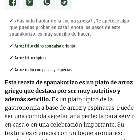
y proyectos empresariales de todo tipo que
requieran de textos con un contenido de calidad,
bien documentado y revisado, así como a la
¿Has oído hablar de la cocina griega? ¿Te apetece algo
curación y depuración de textos. Estoy en
que puedas probar en casa? Anota los pasos de este
permanente crecimiento personal y profesional, y
spanakorizo, es muy sencillo de hacer.
abierto a nuevas colaboraciones.
Arroz frito chino con salsa oriental
Arroz frito rápido
Arroz indio con pasas y especias
Esta receta de spanakorizo es un plato de arroz
griego que destaca por ser muy nutritivo y
además sencillo.
Es un plato típico de la
gastronomía a base de arroz y espinacas. Puede
ser una
comida vegetariana
perfecta para servir
en casa o en una celebración importante. Su
textura es cremosa con un toque aromático