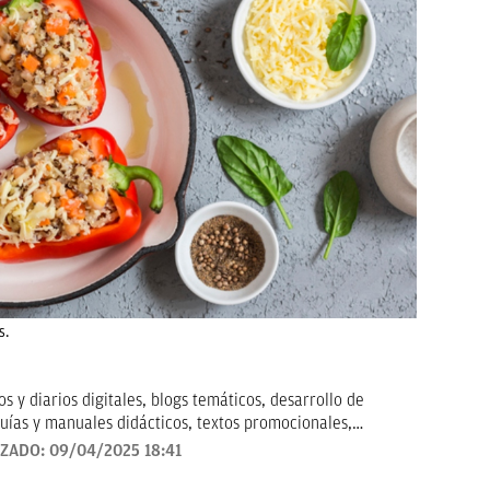
s.
 y diarios digitales, blogs temáticos, desarrollo de
uías y manuales didácticos, textos promocionales,
arketing, artículos de opinión, relatos y guiones, y
IZADO:
09/04/2025 18:41
todo tipo que requieran de textos con un contenido de