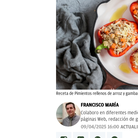
Receta de Pimientos rellenos de arroz y gamba
FRANCISCO MARÍA
Colaboro en diferentes medios
páginas Web, redacción de g
campañas publicitarias y de m
09/04/2025 16:00
ACTUAL
proyectos empresariales de 