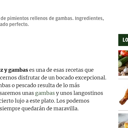
revisado, así como a la curación y depuración de textos.
ento personal y profesional, y abierto a nuevas
 de pimientos rellenos de gambas. Ingredientes,
tado perfecto.
LO
oz y gambas
es una de esas recetas que
cernos disfrutar de un bocado excepcional.
bas o pescado resulta de lo más
 usaremos unas
gambas
y unos langostinos
ierto lujo a este plato. Los podemos
siempre quedarán de maravilla.