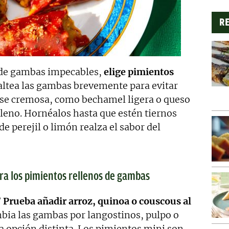
RE
 de gambas impecables,
elige pimientos
Saltea las gambas brevemente para evitar
ase cremosa, como bechamel ligera o queso
elleno. Hornéalos hasta que estén tiernos
e perejil o limón realza el sabor del
ara los pimientos rellenos de gambas
?
Prueba añadir arroz, quinoa o couscous al
mbia las gambas por langostinos, pulpo o
a opción distinta. Los pimientos mini son