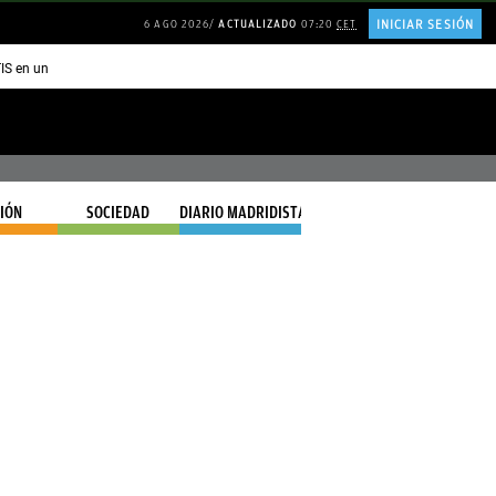
INICIAR SESIÓN
6 AGO 2026
ACTUALIZADO
07:20
CET
TIS en una ISLA en GRECIA
Psicología personas que JUSTIFICAN todo
IÓN
SOCIEDAD
DIARIO MADRIDISTA