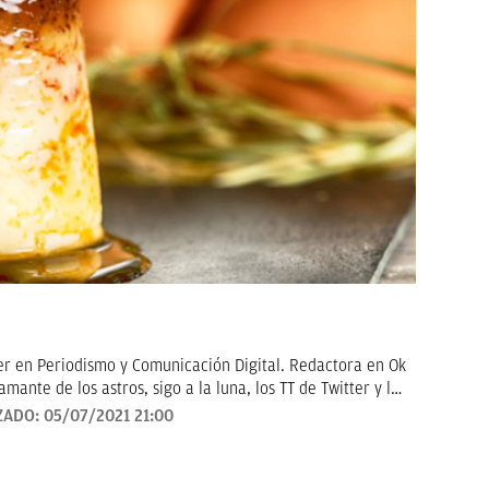
er en Periodismo y Comunicación Digital. Redactora en Ok
amante de los astros, sigo a la luna, los TT de Twitter y las
en noticias de consumo, lifestyle, recetas y Lotería de
ZADO:
05/07/2021 21:00