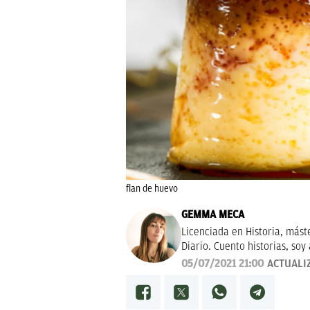
flan de huevo
GEMMA MECA
Licenciada en Historia, mást
Diario. Cuento historias, soy 
tendencias en moda. Experta 
05/07/2021 21:00
ACTUALI
Navidad.