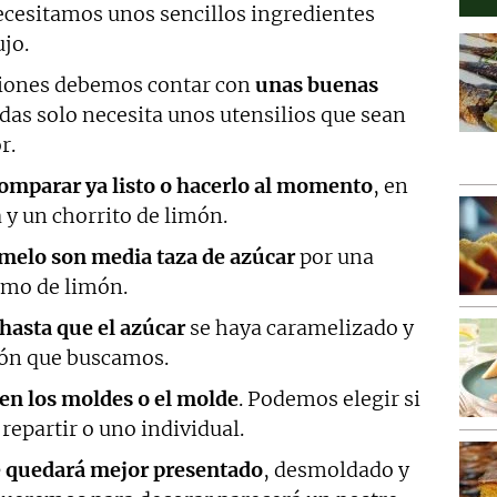
necesitamos unos sencillos ingredientes
ujo.
aciones debemos contar con
unas buenas
das solo necesita unos utensilios que sean
r.
omparar ya listo o hacerlo al momento
, en
a y un chorrito de limón.
amelo son media taza de azúcar
por una
umo de limón.
asta que el azúcar
se haya caramelizado y
rón que buscamos.
 en los moldes o el molde
. Podemos elegir si
repartir o uno individual.
re quedará mejor presentado
, desmoldado y