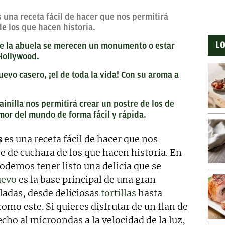
s una receta fácil de hacer que nos permitirá
e los que hacen historia.
LO
 de la abuela se merecen un monumento o estar
 Hollywood.
uevo casero, ¡el de toda la vida! Con su aroma a
ainilla nos permitirá crear un postre de los de
amor del mundo de forma fácil y rápida.
s
es una receta fácil de hacer que nos
re de cuchara de los que hacen historia. En
demos tener listo una delicia que se
uevo
es la base principal de una gran
aladas, desde deliciosas
tortillas
hasta
como este. Si quieres disfrutar de un flan de
cho al microondas a la velocidad de la luz,