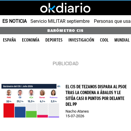
ES NOTICIA
Servicio MILITAR septiembre
Personas que us
BARÓMETRO CIS
ESPAÑA
ECONOMÍA
DEPORTES
INVESTIGACIÓN
COOL
MUNDIAL
EL CIS DE TEZANOS DISPARA AL PSOE
TRAS LA CONDENA A ÁBALOS Y LE
SITÚA CASI 8 PUNTOS POR DELANTE
DEL PP
Nacho Atanes
15-07-2026