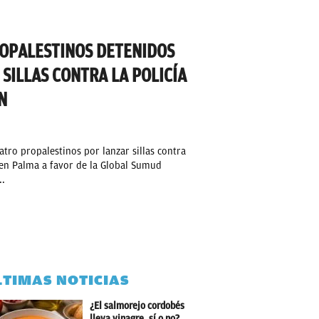
OPALESTINOS DETENIDOS
SILLAS CONTRA LA POLICÍA
N
atro propalestinos por lanzar sillas contra
 en Palma a favor de la Global Sumud
..
LTIMAS NOTICIAS
¿El salmorejo cordobés
lleva vinagre, sí o no?