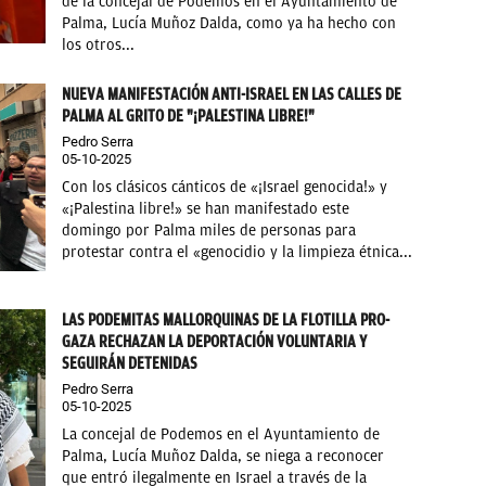
de la concejal de Podemos en el Ayuntamiento de
Palma, Lucía Muñoz Dalda, como ya ha hecho con
los otros...
NUEVA MANIFESTACIÓN ANTI-ISRAEL EN LAS CALLES DE
PALMA AL GRITO DE "¡PALESTINA LIBRE!"
Pedro Serra
05-10-2025
Con los clásicos cánticos de «¡Israel genocida!» y
«¡Palestina libre!» se han manifestado este
domingo por Palma miles de personas para
protestar contra el «genocidio y la limpieza étnica...
LAS PODEMITAS MALLORQUINAS DE LA FLOTILLA PRO-
GAZA RECHAZAN LA DEPORTACIÓN VOLUNTARIA Y
SEGUIRÁN DETENIDAS
Pedro Serra
05-10-2025
La concejal de Podemos en el Ayuntamiento de
Palma, Lucía Muñoz Dalda, se niega a reconocer
que entró ilegalmente en Israel a través de la