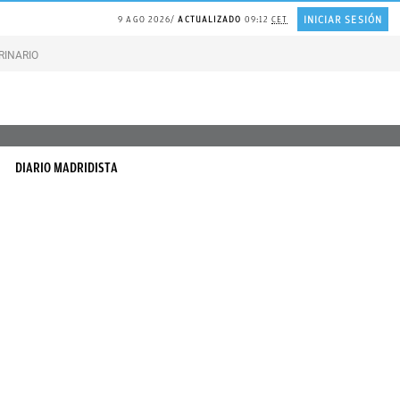
INICIAR SESIÓN
9 AGO 2026
ACTUALIZADO
09:12
CET
RINARIO gatos
Gonzalo Bernardos sobre JUBILACIÓN
DIARIO MADRIDISTA