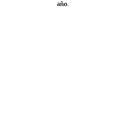
año
.