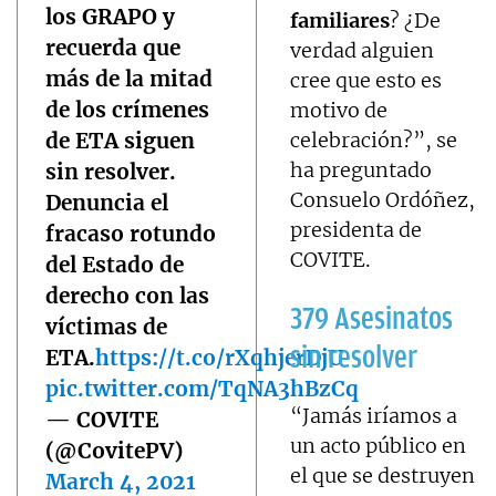
los GRAPO y
familiares
? ¿De
recuerda que
verdad alguien
más de la mitad
cree que esto es
de los crímenes
motivo de
de ETA siguen
celebración?”, se
ha preguntado
sin resolver.
Consuelo Ordóñez,
Denuncia el
presidenta de
fracaso rotundo
COVITE.
del Estado de
derecho con las
379 Asesinatos
víctimas de
sin resolver
ETA.
https://t.co/rXqhjerDjU
pic.twitter.com/TqNA3hBzCq
“Jamás iríamos a
— COVITE
un acto público en
(@CovitePV)
el que se destruyen
March 4, 2021