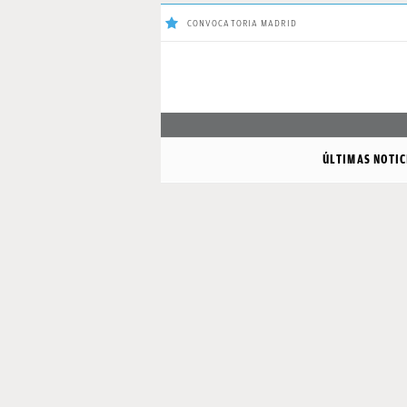
CONVOCATORIA MADRID
ÚLTIMAS
Sigue a
OkDiario
en Google
NOTICIAS
ÚLTIMAS NOTIC
REAL
MADRID
BALONCESTO
CANTERA
FICHAJES
DIRECTO
FEMENINO