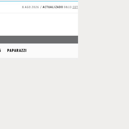
8 AGO 2026
ACTUALIZADO
08:13
CET
✕
Continuar
S
PAPARAZZI