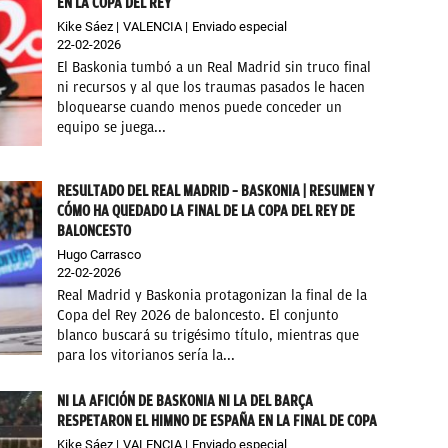
EN LA COPA DEL REY
Kike Sáez
VALENCIA
Enviado especial
22-02-2026
El Baskonia tumbó a un Real Madrid sin truco final
ni recursos y al que los traumas pasados le hacen
bloquearse cuando menos puede conceder un
equipo se juega...
RESULTADO DEL REAL MADRID – BASKONIA | RESUMEN Y
CÓMO HA QUEDADO LA FINAL DE LA COPA DEL REY DE
BALONCESTO
Hugo Carrasco
22-02-2026
Real Madrid y Baskonia protagonizan la final de la
Copa del Rey 2026 de baloncesto. El conjunto
blanco buscará su trigésimo título, mientras que
para los vitorianos sería la...
NI LA AFICIÓN DE BASKONIA NI LA DEL BARÇA
RESPETARON EL HIMNO DE ESPAÑA EN LA FINAL DE COPA
Kike Sáez
VALENCIA
Enviado especial