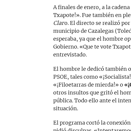
A finales de enero, a la cadena
Txapote!». Fue también en ple
Clar
o. El directo se realizó po
municipio de Cazalegas (Toledo
esperaba, ya que el hombre opt
Gobierno. «Que te vote Txapo
entrevistado.
El hombre le dedicó también o
PSOE, tales como «¡Socialista
«¡Filoetarras de mierda!» o
«¡
otros insultos que gritó el hom
pública. Todo ello ante el inte
situación.
El programa cortó la conexión
pidió disculpas. «Intentaremo