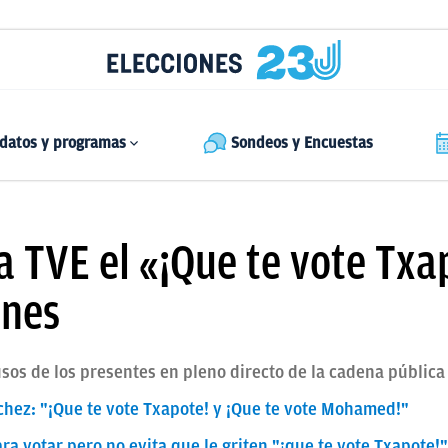
datos y programas
Sondeos y Encuestas
a TVE el «¡Que te vote Txa
ines
usos de los presentes en pleno directo de la cadena pública
chez: "¡Que te vote Txapote! y ¡Que te vote Mohamed!"
 votar pero no evita que le griten "¡que te vote Txapote!" 