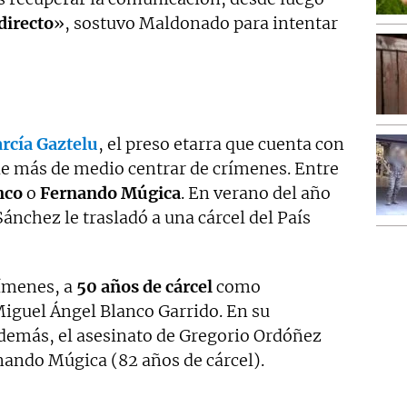
directo
», sostuvo Maldonado para intentar
arcía Gaztelu
, el preso etarra que cuenta con
 de más de medio centrar de crímenes. Entre
nco
o
Fernando Múgica
. En verano del año
ánchez le trasladó a una cárcel del País
rímenes, a
50 años de cárcel
como
iguel Ángel Blanco Garrido. En su
además, el asesinato de Gregorio Ordóñez
nando Múgica (82 años de cárcel).