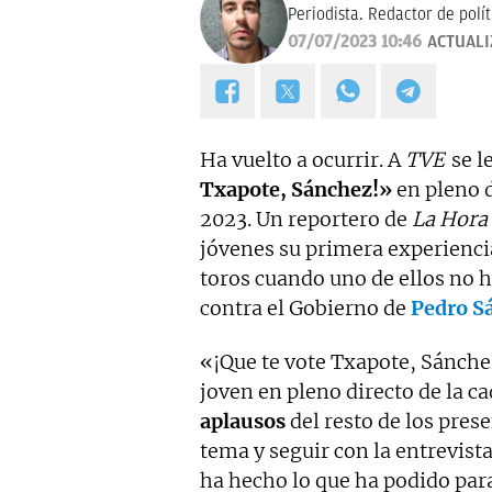
Periodista. Redactor de polí
07/07/2023 10:46
ACTUAL
Ha vuelto a ocurrir. A
TVE
se l
Txapote, Sánchez!»
en pleno d
2023. Un reportero de
La Hora 
jóvenes su primera experiencia
toros cuando uno de ellos no 
contra el Gobierno de
Pedro S
«¡Que te vote Txapote, Sánche
joven en pleno directo de la c
aplausos
del resto de los prese
tema y seguir con la entrevist
ha hecho lo que ha podido par