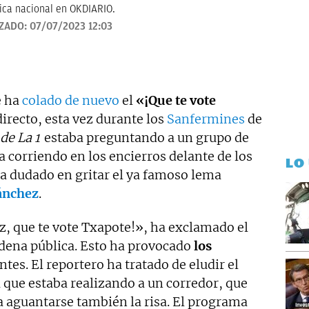
tica nacional en OKDIARIO.
IZADO:
07/07/2023 12:03
e ha
colado de nuevo
el
«¡Que te vote
irecto, esta vez durante los
Sanfermines
de
de La 1
estaba preguntando a un grupo de
 corriendo en los encierros delante de los
LO
ha dudado en gritar el ya famoso lema
ánchez
.
z, que te vote Txapote!», ha exclamado el
adena pública. Esto ha provocado
los
ntes. El reportero ha tratado de eludir el
a que estaba realizando a un corredor, que
a aguantarse también la risa. El programa