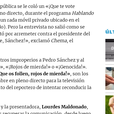
 pública se le coló un «¡Que te vote
no directo, durante el programa
Hablando
r un rada móvil privado ubicado en el
). Pero la entrevista no salió como se
ÚL
ó por arremeter contra el presidente del
te, Sánchez!», exclamó
Chema
, el
tros improperios a Pedro Sánchez y al
!», «¡Rojos de mierda!» o «¡Genocida!».
Que os follen, rojos de mierda!»
, son los
bre en pleno directo para la televisión
nto del reportero de intentar reconducir la
 y la presentadora,
Lourdes Maldonado
,
s recuperar la comunicación, desde luego