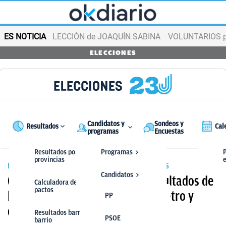
ES NOTICIA
LECCIÓN de JOAQUÍN SABINA
VOLUNTARIOS par
ELECCIONES
Candidatos y
Sondeos y
Resultados
Cal
programas
Encuestas
Resultados por
Programas
P
provincias
PACTOS TRAS LAS ELECCIONES GENERALES
Candidatos
Calculadora de pactos de los resultados de
Calculadora de
pactos
las elecciones generales: pactómetro y
PP
PP
quién formará Gobierno
Resultados barrio a
PSOE
PSOE
barrio