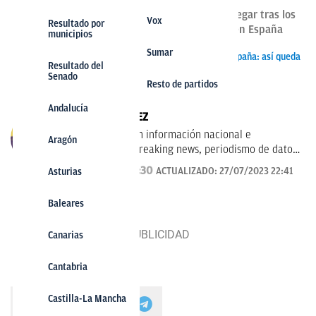
Estos son los pactos a los que se podrían llegar tras los
Vox
Vox
Resultado por
resultados de las elecciones generales 2023 en España
municipios
Sumar
Sumar
Resultados de las elecciones generales 2023 en España: así queda
Resultado del
el mapa
Senado
Resto de partidos
Andalucía
JUANAN JIMÉNEZ
Especializado en información nacional e
Aragón
internacional, breaking news, periodismo de datos
y visualización, también escribo sobre motor y
27/07/2023 22:30
ACTUALIZADO:
27/07/2023 22:41
Asturias
tecnología.
Baleares
Canarias
Cantabria
Castilla-La Mancha