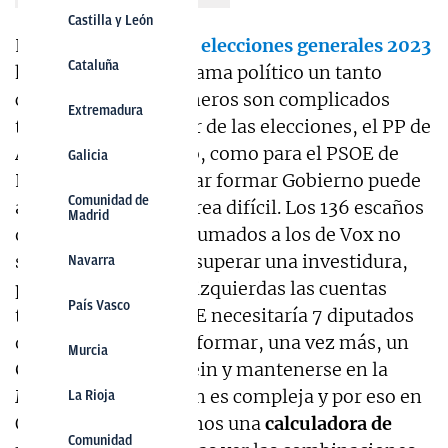
Castilla y León
Los
resultados de las elecciones generales 2023
Cataluña
han dejado un panorama político un tanto
complicado. Los números son complicados
Extremadura
tanto para el ganador de las elecciones, el PP de
Alberto Núñez Feijóo, como para el PSOE de
Galicia
Pedro Sánchez. Lograr formar Gobierno puede
Comunidad de
acabar siendo una tarea difícil. Los 136 escaños
Madrid
del Partido Popular sumados a los de Vox no
son suficientes para superar una investidura,
Navarra
pero en el bloque de izquierdas las cuentas
País Vasco
tampoco dan: el PSOE necesitaría 7 diputados
de
Puigdemont
para formar, una vez más, un
Murcia
Gobierno Frankenstein y mantenerse en la
Moncloa. La situación es compleja y por eso en
La Rioja
OKDIARIO te ofrecemos una
calculadora de
Comunidad