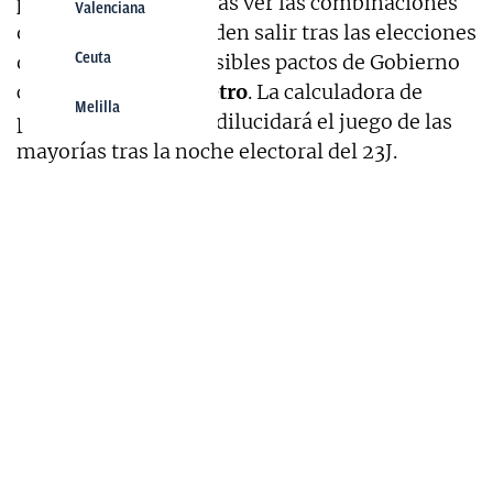
pactos
para que puedas ver las combinaciones
Valenciana
de Gobierno que pueden salir tras las elecciones
del 23J: recrea los posibles pactos de Gobierno
Ceuta
con nuestro
pactómetro
. La calculadora de
Melilla
pactos de OKDIARIO dilucidará el juego de las
mayorías tras la noche electoral del 23J.