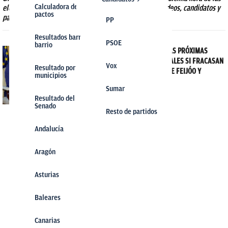
elecciones generales y toda la actualidad electoral: Sondeos, candidatos y
Calculadora de
pactos
partidos.
PP
PP
Resultados barrio a
PSOE
PSOE
barrio
¿CUÁNDO SERÍAN LAS PRÓXIMAS
ELECCIONES GENERALES SI FRACASAN
Vox
Vox
Resultado por
LA INVESTIDURAS DE FEIJÓO Y
municipios
SÁNCHEZ?
Sumar
Sumar
Nacho Atanes
Resultado del
29-09-2023
Senado
Resto de partidos
Andalucía
Aragón
Asturias
Baleares
Canarias