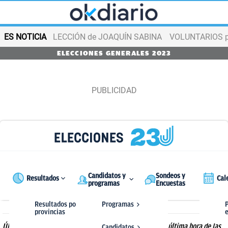
ES NOTICIA
LECCIÓN de JOAQUÍN SABINA
VOLUNTARIOS par
ELECCIONES GENERALES 2023
Candidatos y
Sondeos y
Resultados
Cal
programas
Encuestas
Resultados por
Programas
P
provincias
Últimas noticias de Elecciones Generales 2023. Sigue la última hora de las
Candidatos