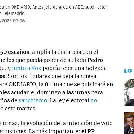
ica en OKDIARIO. Antes jefe de área en ABC, subdirector
n Telemadrid.
/2023 00:06
 150 escaños
, amplía la distancia con el
e los que pueda poner de su lado
Pedro
du, y
junto a Vox
podría tejer una holgada
LO
os
. Son los titulares que deja la nueva
ara OKDIARIO, la última que se publicará en
oles acudan el domingo a las urnas para
años de
sanchismo
. La ley electoral
no
e este martes.
s urnas, la evolución de la intención de voto
nclusiones. La más importante:
el PP