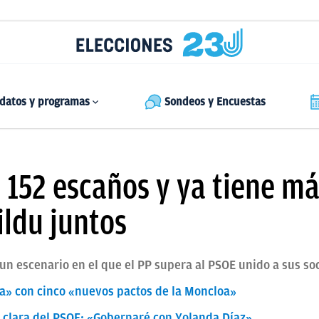
datos y programas
Sondeos y Encuestas
os 152 escaños y ya tiene m
ildu juntos
n escenario en el que el PP supera al PSOE unido a sus so
ra» con cinco «nuevos pactos de la Moncloa»
a clara del PSOE: «Gobernaré con Yolanda Díaz»