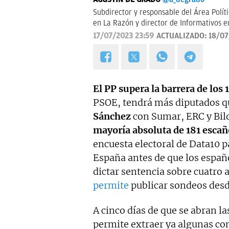
Subdirector y responsable del Área Polít
en La Razón y director de Informativos e
17/07/2023 23:59
ACTUALIZADO:
18/07
El PP supera la barrera de los
PSOE, tendrá más diputados qu
Sánchez
con Sumar, ERC y Bil
mayoría absoluta de 181 escañ
encuesta electoral de Data10 p
España antes de que los españ
dictar sentencia sobre cuatro 
permite
publicar sondeos desd
A cinco días de que se abran la
permite extraer ya algunas co