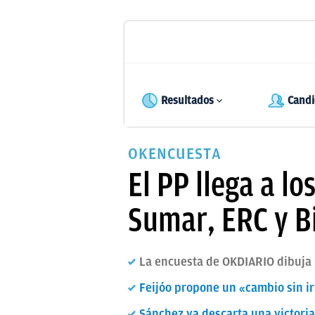
Resultados
Candi
OKENCUESTA
El PP llega a l
Sumar, ERC y B
La encuesta de OKDIARIO dibuja u
Feijóo propone un «cambio sin i
Sánchez ya descarta una victori