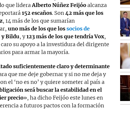
do que lidera
Alberto Núñez Feijóo
alcanza
reportará
152 escaños
. Son
42 más que los
z
, 14 más de los que sumarían
ar,
uno más de los que los
socios de
 y Bildu
, y
123 más de los que tendría Vox
,
caro su apoyo a la investidura del dirigente
arios para armar la mayoría.
ltado suficientemente claro y determinante
ra que me deje gobernar y si no me deja y
n el ‘no es no’ y quiere someter al país a
bligación será buscar la estabilidad en el
er precio
», ha dicho Feijóo este lunes en
ferencia a futuros pactos con la formación