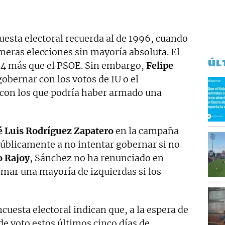
uesta electoral recuerda al de 1996, cuando
meras elecciones sin mayoría absoluta. El
ÚL
14 más que el PSOE. Sin embargo,
Felipe
obernar con los votos de IU o el
 con los que podría haber armado una
é Luis Rodríguez Zapatero
en la campaña
blicamente a no intentar gobernar si no
 Rajoy
, Sánchez no ha renunciado en
ar una mayoría de izquierdas si los
cuesta electoral indican que, a la espera de
e voto estos últimos cinco días de