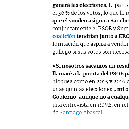
ganará las elecciones.
El parti
el 36% de los votos, lo que le 
que el sondeo asigna a Sánche
conjuntamente el PSOE y Sum
coalición
tendrían junto a ERC
formación que aspira a vender 
gallego si sus votos son neces
«Si nosotros sacamos un resu
llamaré a la puerta del PSOE
pa
bloquea como en 2015 y 2016 co
unas quintas elecciones…
mi o
Gobierno
,
aunque no a cualqui
una entrevista en
RTVE
, en re
de
Santiago Abascal
.