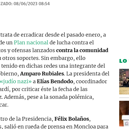
IZADO:
08/06/2023 08:54
trata de erradicar desde el pasado enero, a
 de un
Plan nacional
de lucha contra el
tos y ofensas lanzados
contra la comunidad
 otros soportes. Sin embargo, ello
LO
a tenido en dichas redes una integrante del
obierno,
Amparo Rubiales
. La presidenta del
«judío nazi»
a
Elías Bendodo
, coordinador
rdí, por criticar éste la fecha de las
z. Además, pese a la sonada polémica,
car.
stro de la Presidencia,
Félix Bolaños
,
s, salió en rueda de prensa en Moncloa para