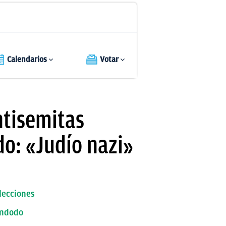
Calendarios
Votar
tisemitas
do: «Judío nazi»
elecciones
endodo