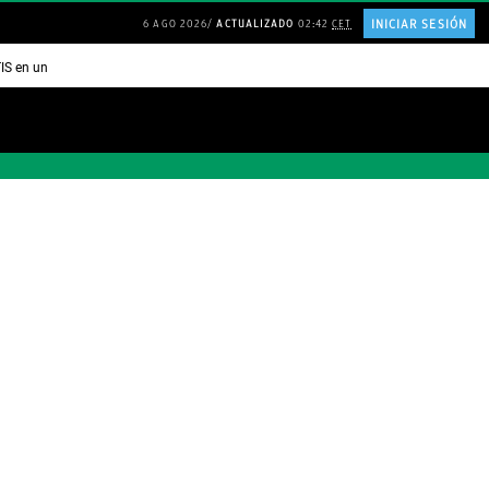
INICIAR SESIÓN
6 AGO 2026
ACTUALIZADO
02:42
CET
TIS en una ISLA en GRECIA
Psicología personas que JUSTIFICAN todo