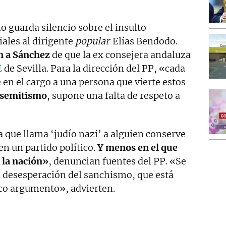
 guarda silencio sobre el insulto
iales al dirigente
popular
Elías Bendodo.
n a Sánchez
de que la ex consejera andaluza
E
de Sevilla. Para la dirección del PP, «cada
n el cargo a una persona que vierte estos
tisemitismo
, supone una falta de respeto a
 que llama ‘judío nazi’ a alguien conserve
en un partido político.
Y menos en el que
 la nación»
, denuncian fuentes del PP. «Se
a desesperación del sanchismo, que está
co argumento», advierten.