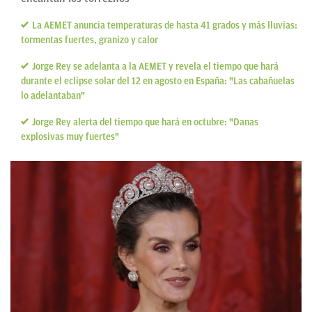
La AEMET anuncia temperaturas de hasta 41 grados y más lluvias:
tormentas fuertes, granizo y calor
Jorge Rey se adelanta a la AEMET y revela el tiempo que hará
durante el eclipse solar del 12 en agosto en España: "Las cabañuelas
lo adelantaban"
Jorge Rey alerta del tiempo que hará en octubre: "Danas
explosivas muy fuertes"