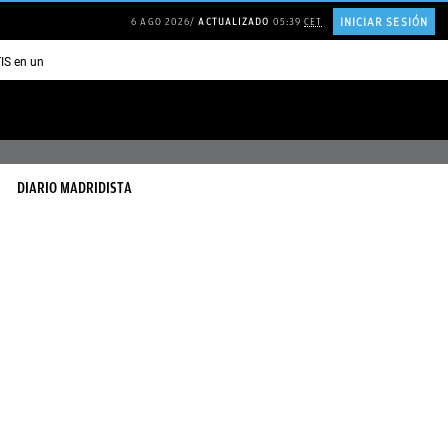
INICIAR SESIÓN
6 AGO 2026
ACTUALIZADO
05:39
CET
TIS en una ISLA en GRECIA
Psicología personas que JUSTIFICAN todo
DIARIO MADRIDISTA