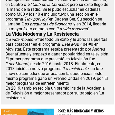
en Cuatro o
‘El Club de la Comedia’,
pero su éxito llegó de
la mano de la radio. Se le pudo escuchar en cadenas
como M80 y los 40 e incluso tuvo una sección en el
programa
‘Hoy por Hoy’
en Cadena Ser. Su sección se
llamaba
‘Las preguntas de Broncano’
y en 2014, llegaría
su mayor éxito en radio con
‘La vida moderna’
.
La Vida Moderna y La Resistencia
‘La vida moderna’
fue todo un éxito y le abrió las puertas
para colaborar en el programa
‘Late Motiv’
de #0 en
Movistar. Este programa estaba presentado por Andreu
Buenafuente y empezó a ganar popularidad en televisión.
El primer programa que presentó en televisión fue
‘LocoMundo’
, desde 2016 hasta 2018. Finalmente, en
2018 inició su nuevo programa
‘La resistencia
’ un late
show de comedia que arrasa con las audiencias. Este
mismo programa ganó un Premio Ondas en 2019, por ‘El
mejor programa de entretenimiento’.
En 2019, también recibía un premio Iris de la Academia
de Televisión a mejor presentador por su trabajo en ‘La
resistencia’.
PSOE: MÁS BRONCANO Y MENOS