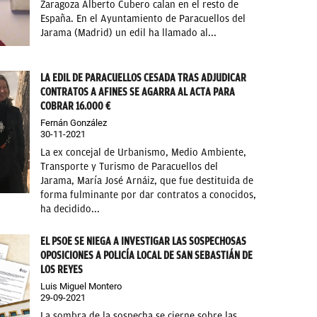
Zaragoza Alberto Cubero calan en el resto de
España. En el Ayuntamiento de Paracuellos del
Jarama (Madrid) un edil ha llamado al...
LA EDIL DE PARACUELLOS CESADA TRAS ADJUDICAR
CONTRATOS A AFINES SE AGARRA AL ACTA PARA
COBRAR 16.000 €
Fernán González
30-11-2021
La ex concejal de Urbanismo, Medio Ambiente,
Transporte y Turismo de Paracuellos del
Jarama, María José Arnáiz, que fue destituida de
forma fulminante por dar contratos a conocidos,
ha decidido...
EL PSOE SE NIEGA A INVESTIGAR LAS SOSPECHOSAS
OPOSICIONES A POLICÍA LOCAL DE SAN SEBASTIÁN DE
LOS REYES
Luis Miguel Montero
29-09-2021
La sombra de la sospecha se cierne sobre las