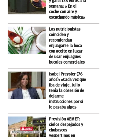
y gana 128 euros a la
semana: » En el
coche con aire y
escuchando música»
Las nutricionistas
coinciden y
recomiendan
enjuagarse la boca
con aceite en lugar
de usar enjuagues
bucales comerciales
Isabel Preysler (76
años): «Cada vez que
iba de viaje, Julio
tenía la obsesión de
dejarme
instrucciones por si
le pasaba algo»
Previsión AEMET:
cielos despejados y
chubascos
vespertinos en