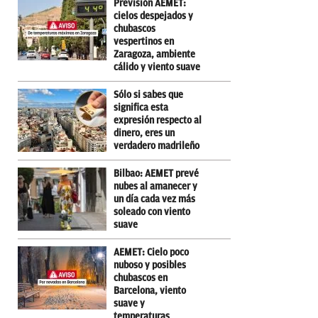
Previsión AEMET:
cielos despejados y
chubascos
vespertinos en
Zaragoza, ambiente
cálido y viento suave
Sólo si sabes que
significa esta
expresión respecto al
dinero, eres un
verdadero madrileño
Bilbao: AEMET prevé
nubes al amanecer y
un día cada vez más
soleado con viento
suave
AEMET: Cielo poco
nuboso y posibles
chubascos en
Barcelona, viento
suave y
temperaturas