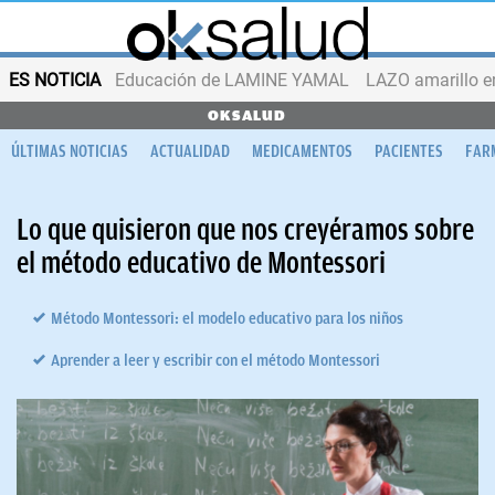
ES NOTICIA
Educación de LAMINE YAMAL
LAZO amarillo e
OKSALUD
ÚLTIMAS NOTICIAS
ACTUALIDAD
MEDICAMENTOS
PACIENTES
FAR
Lo que quisieron que nos creyéramos sobre
el método educativo de Montessori
Método Montessori: el modelo educativo para los niños
Aprender a leer y escribir con el método Montessori