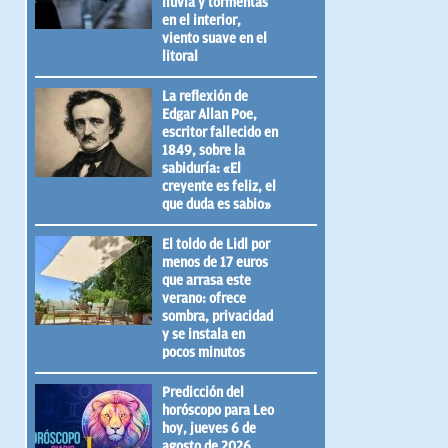
lluvia y tormentas
en el interior,
viento suave en el
litoral
La reflexión de
Edgar Allan Poe,
escritor fallecido en
1849, sobre la
sabiduría: «El
creyente es feliz, el
que duda es sabio»
El toldo de Lidl por
menos de 17 euros
que arrasa este
verano: ofrece
sombra, privacidad
y se instala en
pocos minutos
Predicción del
horóscopo para Leo
hoy, jueves 6 de
agosto de 2026