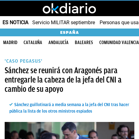
ES NOTICIA
Servicio MILITAR septiembre
Personas que us
ESPAÑA
MADRID
CATALUÑA
ANDALUCÍA
BALEARES
COMUNIDAD VALENCI
'CASO PEGASUS'
Sánchez se reunirá con Aragonés para
entregarle la cabeza de la jefa del CNI a
cambio de su apoyo
Sánchez guillotinará a media semana a la jefa del CNI tras hacer
pública la lista de los otros ministros espiados