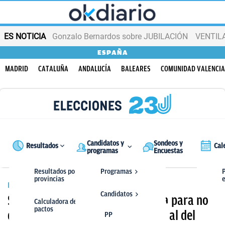
ES NOTICIA
Gonzalo Bernardos sobre JUBILACIÓN
VENTIL
ESPAÑA
MADRID
CATALUÑA
ANDALUCÍA
BALEARES
COMUNIDAD VALENCI
Candidatos y
Sondeos y
Resultados
Cal
programas
Encuestas
Resultados por
Programas
P
provincias
ELECCIONES 28M
Candidatos
Sánchez se recluye en La Moncloa para no
Calculadora de
pactos
dar la cara tras la debacle electoral del
PP
PP