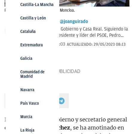
Castilla-La Mancha
Pedro Sánchez con su esposa en Moncloa.
Castilla y León
JOAN GUIRADO
@joanguirado
Corresponsal de Gobierno y Casa Real. Siguiendo la
Cataluña
actividad del presidente y líder del PSOE, Pedro
Sánchez, y del Rey de España. También política
29/05/2023 03:03
ACTUALIZADO:
29/05/2023 08:13
Extremadura
catalana.
Galicia
Comunidad de
Madrid
Navarra
País Vasco
Murcia
El presidente del Gobierno y secretario general
del PSOE,
Pedro Sánchez
, se ha amotinado en
La Rioja