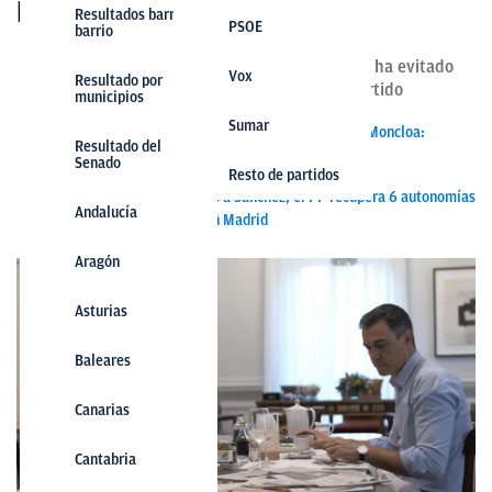
PSOE
Resultados barrio a
PSOE
PSOE
barrio
El presidente del Gobierno y líder del PSOE ha evitado
Vox
Vox
Resultado por
dar la cara por los malos resultados de su partido
municipios
Sumar
Sumar
Sánchez estalla ante su equipo en los maitines de Moncloa:
Resultado del
«¡Campaña de mierda!»
Senado
Resto de partidos
Feijóo saca 760.000 votos a Sánchez, el PP recupera 6 autonomías
Andalucía
y Ayuso y Almeida arrasan en Madrid
Aragón
Asturias
Baleares
Canarias
Cantabria