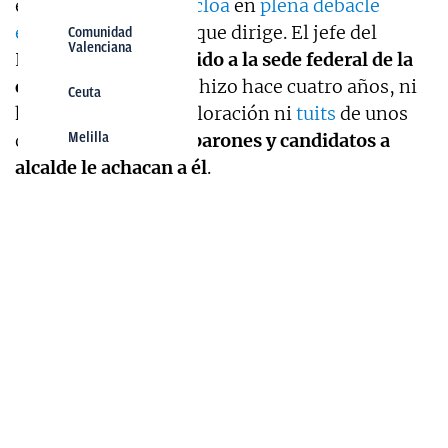
el Palacio de
La Moncloa
en
plena debacle
electoral
del partido que dirige. El jefe del
Comunidad
Valenciana
Ejecutivo
no ha acudido a la sede federal de la
calle Ferraz
, como sí hizo hace cuatro años, ni
Ceuta
ha hecho ninguna valoración ni
tuits
de unos
daños que
todos los barones y candidatos a
Melilla
alcalde le achacan a él
.