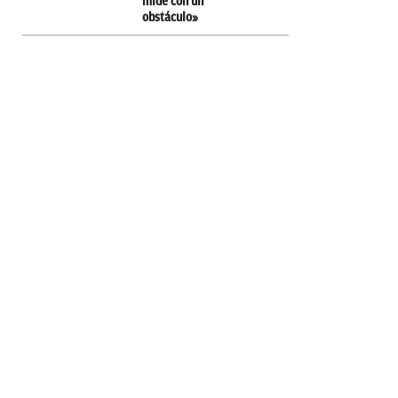
mide con un
obstáculo»