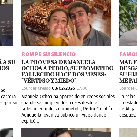
ROMPE SU SILENCIO
FAMO
 A SU
LA PROMESA DE MANUELA
MAR F
IOS
OCHOA A PEDRO, SU PROMETIDO
DESG
FALLECIDO HACE DOS MESES:
SU HI
"VÉRTIGO Y MIEDO"
ME PA
Lourdes Crespo
03/02/2026
17:00
Lourdes 
los
 carrera
Manuela Ochoa ha aparecido en redes sociales
La relac
s -por su
cuando se cumplen dos meses desde el
ha estad
fallecimiento de su prometido, Pedro Cadahía.
de Aleja
Aunque la joven ya publicó un vídeo donde
después,
explicó...