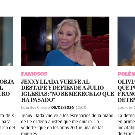
FAMOSOS
POLÉ
BORJA
JENNY LLADA VUELVE AL
OLIVI
L
DESTAPE Y DEFIENDE A JULIO
QUE P
URO
IGLESIAS: "NO SE MERECE LO QUE
FRANC
HA PASADO"
DETE
Lourdes Crespo
05/02/2026
12:00
Lourdes 
ta de X -
Jenny Llada vuelve a los escenarios de la mano
La deten
- para
de Le ordeno a usted que me quiera. La
en primer
arco del
vedette -que en los años 70 fue una de las
inevitab
...
mujeres...
de Franc