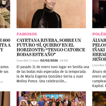
FAMOSOS
POLÉ
 600
CAYETANA RIVERA, SOBRE UN
ÁLVAR
ITA A
FUTURO ‘SÍ, QUIERO’ EN EL
PELOS
UY
HORIZONTE: “TENGO CATORCE
IÑAKI
BODAS ESTE AÑO”
HERMA
SEÑO
Lourdes Crespo
02/02/2026
14:00
Lourdes 
 Ramos
El pasado 31 de enero tuvo lugar en Sevilla una
de sus
de las bodas más esperadas de la temporada:
Álvaro d
la de María Eugenia González-Serna y Juan
enero an
...
Molina Ponce. Una celebración...
cumpleañ
Kapital. 