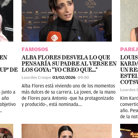
FAMOSOS
PAREJ
 EN
ALBA FLORES DESVELA LO QUE
LOUIS
PENSARÍA SU PADRE AL VERSE EN
KARDA
UP’ DE
LOS GOYA: "YO CREO QUE…"
UN RE
ESTEL
Lourdes Crespo
03/02/2026
09:50
COTS
Alba Flores está viviendo uno de los momentos
Lourdes 
 junto a
más dulces de su carrera. La joven, de la mano
o año
de Flores para Antonio -que ha protagonizado
Kim Kard
objetivo
y producido-, está nominada...
converti
..
año. Pes
de la not