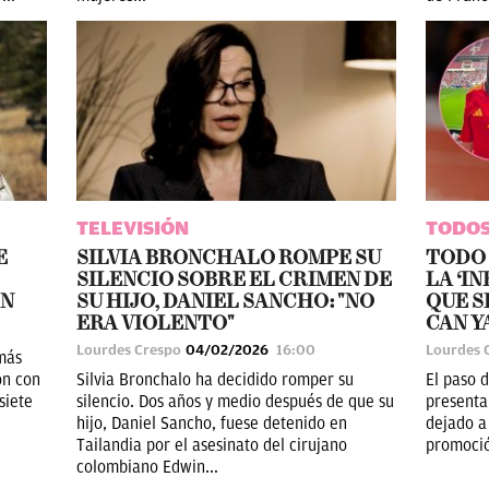
TELEVISIÓN
TODOS
E
SILVIA BRONCHALO ROMPE SU
TODO 
SILENCIO SOBRE EL CRIMEN DE
LA ‘I
ÓN
SU HIJO, DANIEL SANCHO: "NO
QUE S
ERA VIOLENTO"
CAN 
Lourdes Crespo
04/02/2026
16:00
Lourdes 
más
ón con
Silvia Bronchalo ha decidido romper su
El paso 
siete
silencio. Dos años y medio después de que su
presenta
hijo, Daniel Sancho, fuese detenido en
dejado a 
Tailandia por el asesinato del cirujano
promoció
colombiano Edwin...