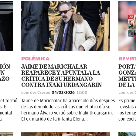
POLÉMICA
REVIS
IÓN
JAIME DE MARICHALAR
PORTA
UN
REAPARECE Y APUNTALA LA
GONZÁ
AZO
CRÍTICA DE SU HERMANO
METTE
CONTRA IÑAKI URDANGARIN
DE LA
Lourdes Crespo
04/02/2026
12:00
Lourdes 
cet formó
Jaime de Marichalar ha aparecido días después
Es prime
. El
de las demoledoras críticas que el otro día su
revistas 
mental
hermano Álvaro vertió sobre Iñaki Urdangarin.
los tema
a
El ex marido de la infanta Elena...
con exclu