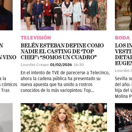
TELEVISIÓN
BODA
N
BELÉN ESTEBAN DEFINE COMO
LOS I
NADIE EL CASTING DE ‘TOP
VESTI
N VINO
CHEF’: “SOMOS UN CUADRO”
DETAL
EUGEN
Lourdes Crespo
01/02/2026
16:30
Lourdes 
En el intento de TVE de parecerse a Telecinco,
a la
ahora la cadena pública ha presentado su
Sevilla 
s cómicos
nueva apuesta que ha unido a rostros
del año:
 Tras
conocidos de lo más variopintos: Top...
hija del
Molina P