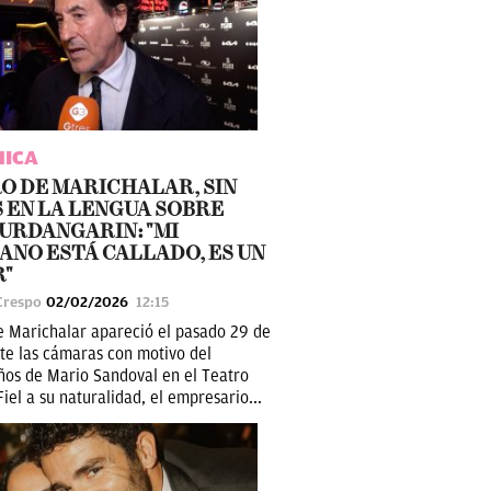
MICA
O DE MARICHALAR, SIN
 EN LA LENGUA SOBRE
 URDANGARIN: "MI
NO ESTÁ CALLADO, ES UN
R"
Crespo
02/02/2026
12:15
e Marichalar apareció el pasado 29 de
te las cámaras con motivo del
os de Mario Sandoval en el Teatro
Fiel a su naturalidad, el empresario...