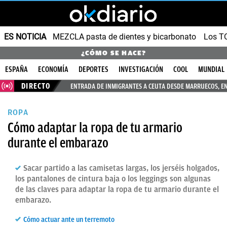
ES NOTICIA
MEZCLA pasta de dientes y bicarbonato
Los T
¿CÓMO SE HACE?
ESPAÑA
ECONOMÍA
DEPORTES
INVESTIGACIÓN
COOL
MUNDIAL
DIRECTO
ENTRADA DE INMIGRANTES A CEUTA DESDE MARRUECOS, E
ROPA
Cómo adaptar la ropa de tu armario
durante el embarazo
Sacar partido a las camisetas largas, los jerséis holgados,
los pantalones de cintura baja o los leggings son algunas
de las claves para adaptar la ropa de tu armario durante el
embarazo.
Cómo actuar ante un terremoto