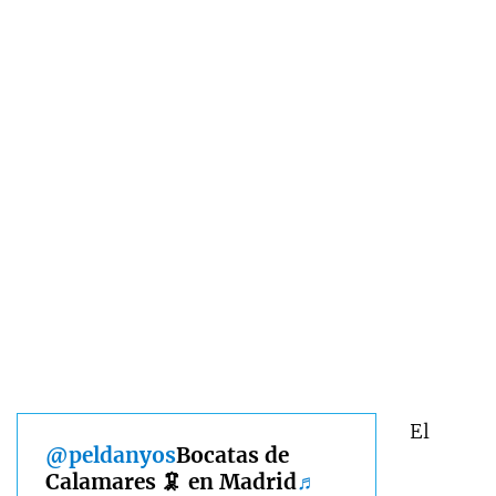
El
@peldanyos
Bocatas de
Calamares 🦑 en Madrid
♬