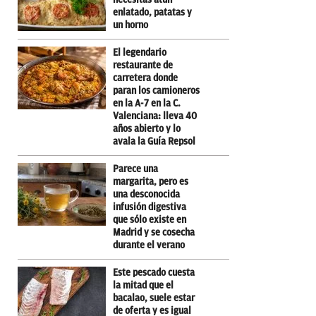
enlatado, patatas y
un horno
El legendario
restaurante de
carretera donde
paran los camioneros
en la A-7 en la C.
Valenciana: lleva 40
años abierto y lo
avala la Guía Repsol
Parece una
margarita, pero es
una desconocida
infusión digestiva
que sólo existe en
Madrid y se cosecha
durante el verano
Este pescado cuesta
la mitad que el
bacalao, suele estar
de oferta y es igual