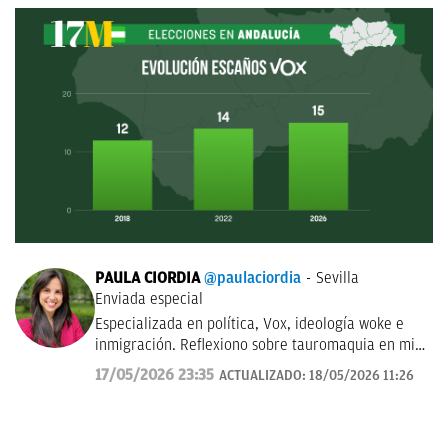
PAULA CIORDIA
@paulaciordia
Sevilla
Enviada especial
Especializada en política, Vox, ideología woke e
inmigración. Reflexiono sobre tauromaquia en mi
columna semanal 'Entre Pitones'. En 2025, fui
17/05/2026 23:35
ACTUALIZADO:
18/05/2026 11:26
corresponsal en la Ciudad del Vaticano durante el
Cónclave que eligió a León XIV. Antes estuve como
delegada en Aragón (2023-2025). Graduada en