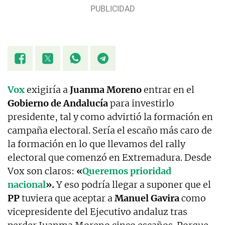
Periodismo y Filología Hispánica (Universidad de
Zaragoza) y máster en Filosofía y Culturas
Modernas (Universidad de Sevilla) |
paula.ciordia@okdiario.com
Vox
exigiría a
Juanma Moreno
entrar en el
Gobierno de Andalucía
para investirlo
presidente, tal y como advirtió la formación en
campaña electoral. Sería el escaño más caro de
la formación en lo que llevamos del rally
electoral que comenzó en Extremadura. Desde
Vox son claros:
«
Queremos prioridad
nacional
».
Y eso podría llegar a suponer que el
PP
tuviera que aceptar a
Manuel Gavira
como
vicepresidente del Ejecutivo andaluz tras