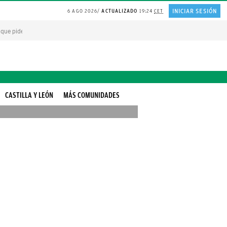
INICIAR SESIÓN
6 AGO 2026
ACTUALIZADO
19:24
CET
 que piden PERDÓN por todo
PLANTA de huerta repelente de MOSQUITOS
El a
CASTILLA Y LEÓN
MÁS COMUNIDADES