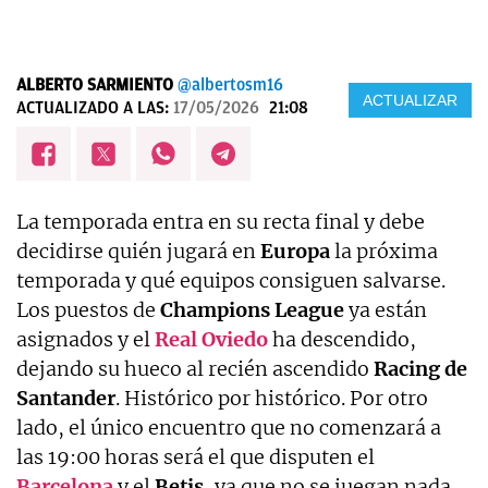
ALBERTO SARMIENTO
@albertosm16
ACTUALIZAR
ACTUALIZADO A LAS:
17/05/2026
21:08
La temporada entra en su recta final y debe
decidirse quién jugará en
Europa
la próxima
temporada y qué equipos consiguen salvarse.
Los puestos de
Champions League
ya están
asignados y el
Real Oviedo
ha descendido,
dejando su hueco al recién ascendido
Racing de
Santander
. Histórico por histórico. Por otro
lado, el único encuentro que no comenzará a
las 19:00 horas será el que disputen el
Barcelona
y el
Betis
, ya que no se juegan nada.