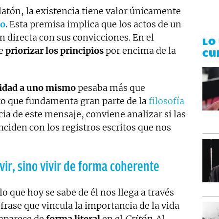
latón, la existencia tiene valor únicamente
co
. Esta premisa implica que los actos de un
 directa con sus convicciones. En el
LO
e
priorizar los principios
por encima de la
CU
lidad a uno mismo
pesaba más que
to que fundamenta gran parte de la
filosofía
ncia de este mensaje, conviene analizar si las
nciden con los registros escritos que nos
vir, sino vivir de forma coherente
lo que hoy se sabe de él nos llega a través
 frase que vincula la importancia de la vida
aparece de
forma literal
en el
Critón
. Al