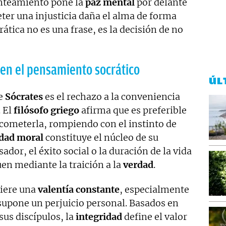
lanteamiento pone la
paz mental
por delante
ter una injusticia daña el alma de forma
rática no es una frase, es la decisión de no
s en el pensamiento socrático
ÚL
de
Sócrates
es el rechazo a la conveniencia
. El
filósofo griego
afirma que es preferible
e cometerla, rompiendo con el instinto de
idad moral
constituye el núcleo de su
ador, el éxito social o la duración de la vida
uen mediante la traición a la
verdad
.
uiere una
valentía constante
, especialmente
upone un perjuicio personal. Basados en
sus discípulos, la
integridad
define el valor