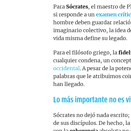
Para
Sócrates
, el maestro de P
si responde a un
examen críti
hombre deben guardar relación
imaginario colectivo, la idea d
vida misma define su legado.
Para el filósofo griego, la
fide
cualquier condena, un concep
occidental
. A pesar de la pote
palabras que le atribuimos coi
han llegado.
Lo más importante no es vi
Sócrates no dejó nada escrito; 
de sus discípulos. De hecho, la
con la
coherencia
absoluta no 