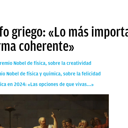
ofo griego: «Lo más importa
orma coherente»
premio Nobel de física, sobre la creatividad
io Nobel de física y química, sobre la felicidad
ica en 2024: «Las opciones de que vivas...»