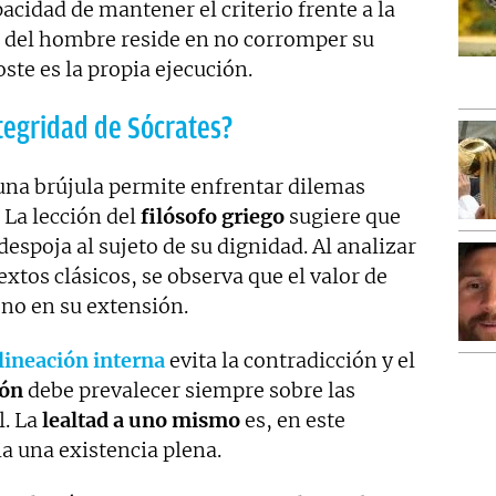
pacidad de mantener el criterio frente a la
a del hombre reside en no corromper su
oste es la propia ejecución.
ntegridad de Sócrates?
na brújula permite enfrentar dilemas
La lección del
filósofo griego
sugiere que
despoja al sujeto de su dignidad. Al analizar
extos clásicos, se observa que el valor de
 no en su extensión.
lineación interna
evita la contradicción y el
zón
debe prevalecer siempre sobre las
l. La
lealtad a uno mismo
es, en este
a una existencia plena.