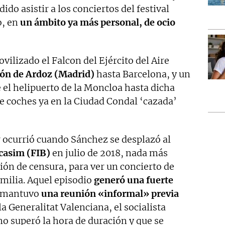
o asistir a los conciertos del festival
o, en
un ámbito ya más personal, de ocio
vilizado el Falcon del Ejército del Aire
ón de Ardoz (Madrid)
hasta Barcelona, y un
 el helipuerto de la Moncloa hasta dicha
e coches ya en la Ciudad Condal ‘cazada’
r ocurrió cuando Sánchez se desplazó al
icasim (FIB)
en julio de 2018, nada más
ción de censura, para ver un concierto de
familia. Aquel episodio
generó una fuerte
vo mantuvo
una reunión «informal» previa
a Generalitat Valenciana, el socialista
no superó la hora de duración y que se