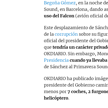
Begoña Gómez
, en la noche d
Sound, en Barcelona, dando as
uso del Falcon
(avión oficial d
Este desplazamiento de Sánch
de la
corrupción
sobre su figu
oficial del presidente del Gob
que
tendría un carácter privad
OKDIARIO. Sin embargo, Moncl
Presidencia
cuando ya llevaba
de Sánchez al Primavera Sound
OKDIARIO ha publicado imágene
presidente del Gobierno camin
menos por
7 coches, 2 furgone
helicóptero
.