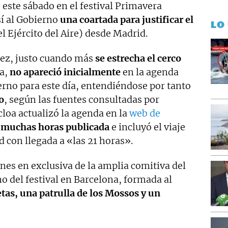
e este sábado en el festival Primavera
í al Gobierno
una coartada para justificar el
LO
el Ejército del Aire) desde Madrid.
ez, justo cuando más
se estrecha el cerco
ra,
no apareció inicialmente
en la agenda
ierno para este día, entendiéndose por tanto
o
, según las fuentes consultadas por
oa actualizó la agenda en la
web de
 muchas horas publicada
e incluyó el viaje
 con llegada a «las 21 horas».
s en exclusiva de la amplia comitiva del
o del festival en Barcelona, formada al
tas, una patrulla de los Mossos y un