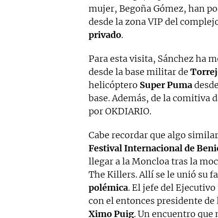
mujer, Begoña Gómez, han podid
desde la zona VIP del complej
privado
.
Para esta visita, Sánchez ha mo
desde la base militar de
Torrej
helicóptero
Super Puma
desde
base. Además, de la comitiva d
por OKDIARIO.
Cabe recordar que algo simila
Festival Internacional de Ben
llegar a la Moncloa tras la mo
The Killers. Allí se le unió su 
polémica
. El jefe del Ejecuti
con el entonces presidente de l
Ximo Puig
. Un encuentro que 