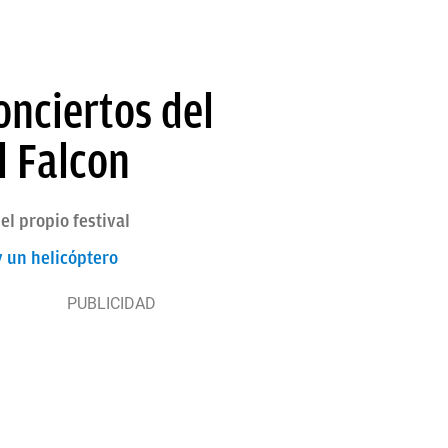
onciertos del
l Falcon
el propio festival
y un helicóptero