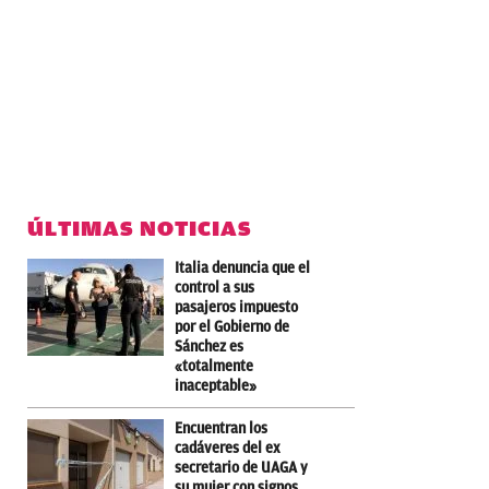
ÚLTIMAS NOTICIAS
Italia denuncia que el
control a sus
pasajeros impuesto
por el Gobierno de
Sánchez es
«totalmente
inaceptable»
Encuentran los
cadáveres del ex
secretario de UAGA y
su mujer con signos